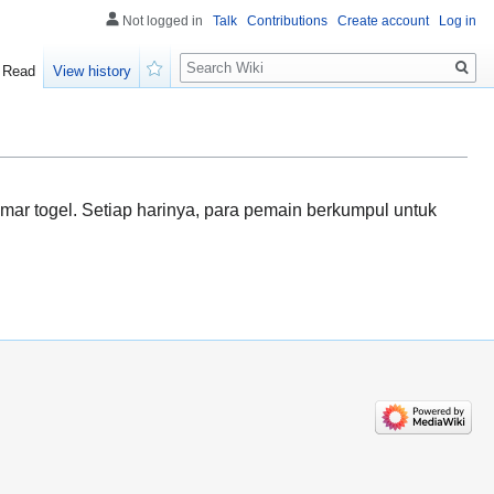
Not logged in
Talk
Contributions
Create account
Log in
Search
Read
View history
Watch
mar togel. Setiap harinya, para pemain berkumpul untuk