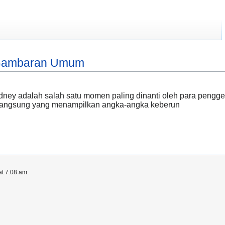
 - Gambaran Umum
dney adalah salah satu momen paling dinanti oleh para pengge
 langsung yang menampilkan angka-angka keberun
at 7:08 am.